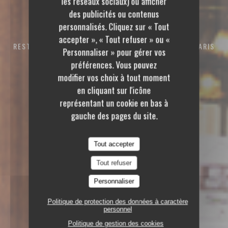
les réseaux sociaux) ou afficher
Polidor
des publicités ou contenus
Polidor
personnalisés. Cliquez sur « Tout
accepter », « Tout refuser » ou «
RESTAURANT
41 RUE MONSIEUR LE PRINCE 75006 PARIS
Personnaliser » pour gérer vos
préférences. Vous pouvez
modifier vos choix à tout moment
en cliquant sur l'icône
représentant un cookie en bas à
gauche des pages du site.
Tout accepter
Tout refuser
Personnaliser
Politique de protection des données à caractère
personnel
Politique de gestion des cookies