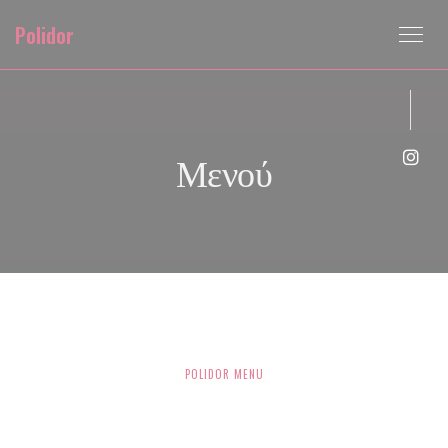
Πίνακας διαχείρισης "Μπισκότων" (Cookies)
Polidor
Μενού
Inst
POLIDOR MENU