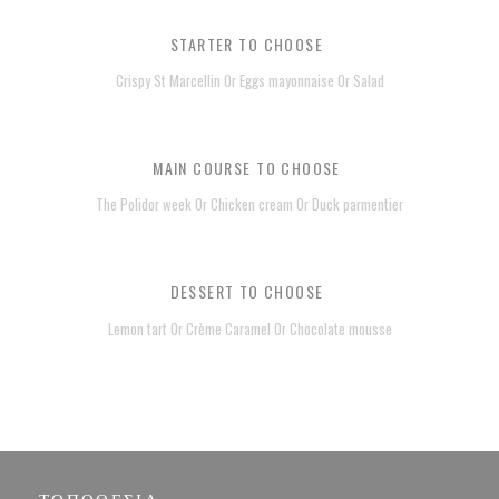
STARTER TO CHOOSE
Crispy St Marcellin Or Eggs mayonnaise Or Salad
MAIN COURSE TO CHOOSE
The Polidor week Or Chicken cream Or Duck parmentier
DESSERT TO CHOOSE
Lemon tart Or Crème Caramel Or Chocolate mousse
ΤΟΠΟΘΕΣΊΑ