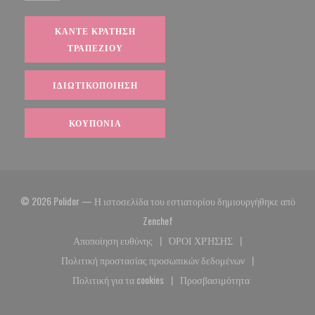
ΚΆΝΤΕ ΚΡΆΤΗΣΗ
ΤΡΑΠΕΖΙΟΎ
ΙΔΙΩΤΙΚΟΠΟΊΗΣΗ
ΚΟΥΠΌΝΙΑ
© 2026 Polidor — Η ιστοσελίδα του εστιατορίου δημιουργήθηκε από
((ανοίγει σε νέο παράθυρο))
Zenchef
Αποποίηση ευθύνης
ΌΡΟΙ ΧΡΉΣΗΣ
((ανοίγει σε νέο παράθυρο))
((ανοίγει σε νέο παράθυρο)
Πολιτική προστασίας προσωπικών δεδομένων
((ανοίγει σε νέο παράθυρο))
Πολιτική για τα cookies
Προσβασιμότητα
((ανοίγει σε νέο παράθυρο))
((ανοίγει σε νέο παράθυρο