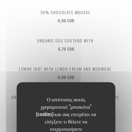
70% CHOCOLATE MOUSSE
6,90 EUR
ORGANIC EGG CUSTARD WITH
6,70 EUR
LEMON TART WITH LEMON CREAM AND MERINGUE
6,90 EUR
ARTISANAL ICE CREAM FROM MAISON PEDONE 2 SCOOPS
Ο ιστότοπος αυτός
χρησιμοποιεί "μπισκότα"
Vanilla, chocolate, salted butter caramel, raspberry, lemon
(cookies) και σας επιτρέπει να
6,90 EUR
ελέγξετε τι θέλετε να
ενεργοποιήσετε