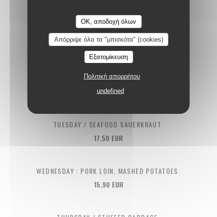
Polidor
OK, αποδοχή όλων
THE POLIDOR WEEK
Απόρριψε όλα τα "μπισκότα" (cookies)
Εξατομίκευση
Πολιτική απορρήτου
MONDAY / SAUSAGE WITH LENTILS
15,90 EUR
undefined
TUESDAY / SEAFOOD SAUERKRAUT
17,50 EUR
WEDNESDAY : PORK LOIN, MASHED POTATOES
15,90 EUR